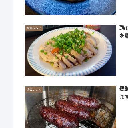
鶏
燻製レシピ
を
燻
燻製レシピ
ま