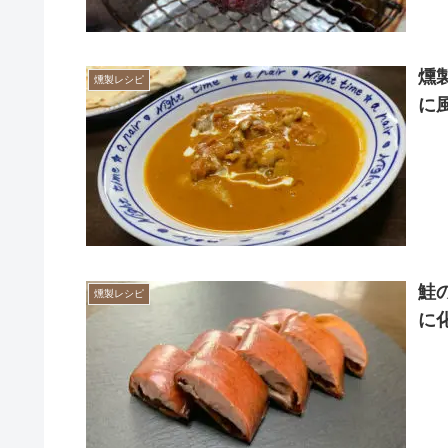
燻
燻製レシピ
に
鮭
燻製レシピ
に