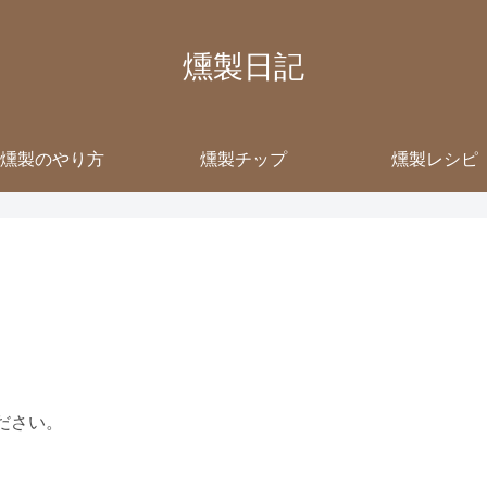
燻製日記
燻製のやり方
燻製チップ
燻製レシピ
ださい。