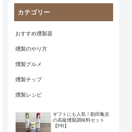
カテゴリー
おすすめ燻製器
燻製のやり方
燻製グルメ
燻製チップ
燻製レシピ
ギフトにも人気！勘田亀吉
の高級燻製調味料セット
【PR】