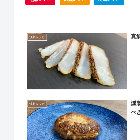
真
燻製レシピ
燻
燻製レシピ
べ