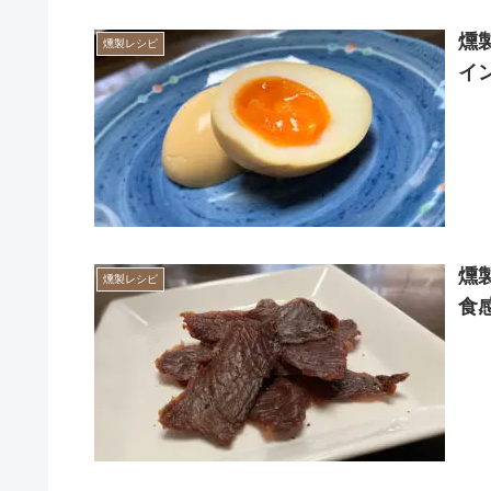
燻
燻製レシピ
イ
燻
燻製レシピ
食