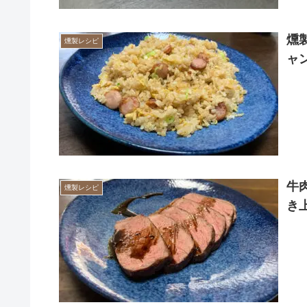
燻
燻製レシピ
ャ
牛
燻製レシピ
き