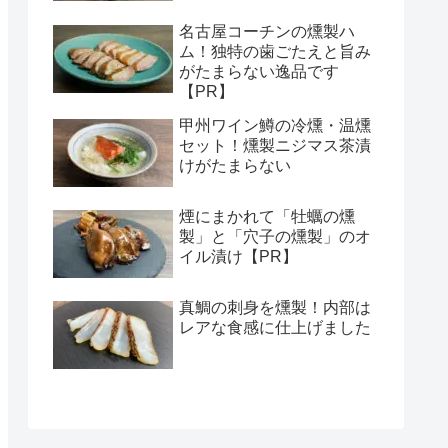
名古屋コーチンの燻製ハ
ム！独特の歯ごたえと旨み
がたまらない逸品です
【PR】
甲州ワイン鱒の冷燻・温燻
セット！燻製ニジマス茶漬
けがたまらない
煙にまかれて「牡蠣の燻
製」と「穴子の燻製」のオ
イル漬け【PR】
真鯛の刺身を燻製！内部は
レアな食感に仕上げました