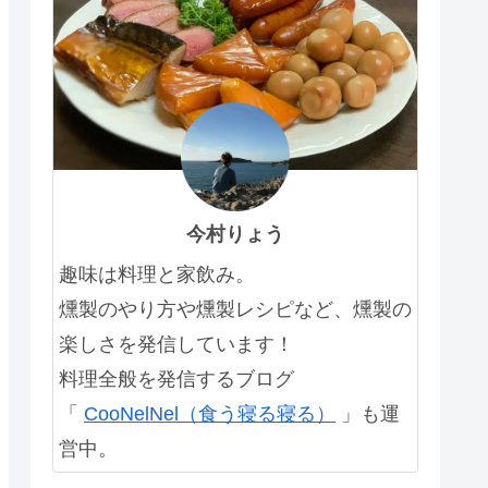
今村りょう
趣味は料理と家飲み。
燻製のやり方や燻製レシピなど、燻製の
楽しさを発信しています！
料理全般を発信するブログ
「
CooNelNel（食う寝る寝る）
」も運
営中。