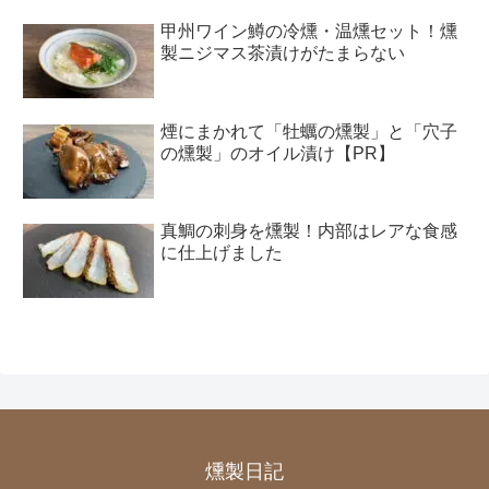
甲州ワイン鱒の冷燻・温燻セット！燻
製ニジマス茶漬けがたまらない
煙にまかれて「牡蠣の燻製」と「穴子
の燻製」のオイル漬け【PR】
真鯛の刺身を燻製！内部はレアな食感
に仕上げました
燻製日記