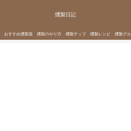
燻製日記
おすすめ燻製器
燻製のやり方
燻製チップ
燻製レシピ
燻製グル