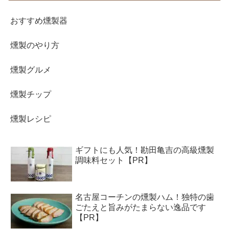
おすすめ燻製器
燻製のやり方
燻製グルメ
燻製チップ
燻製レシピ
ギフトにも人気！勘田亀吉の高級燻製
調味料セット【PR】
名古屋コーチンの燻製ハム！独特の歯
ごたえと旨みがたまらない逸品です
【PR】