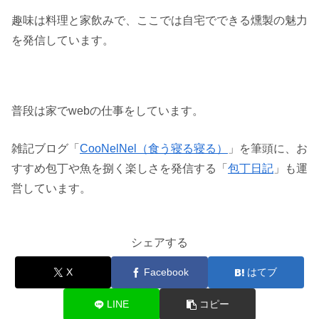
趣味は料理と家飲みで、ここでは自宅でできる燻製の魅力
を発信しています。
普段は家でwebの仕事をしています。
雑記ブログ「
CooNelNel（食う寝る寝る）
」を筆頭に、お
すすめ包丁や魚を捌く楽しさを発信する「
包丁日記
」も運
営しています。
シェアする
X
Facebook
はてブ
LINE
コピー