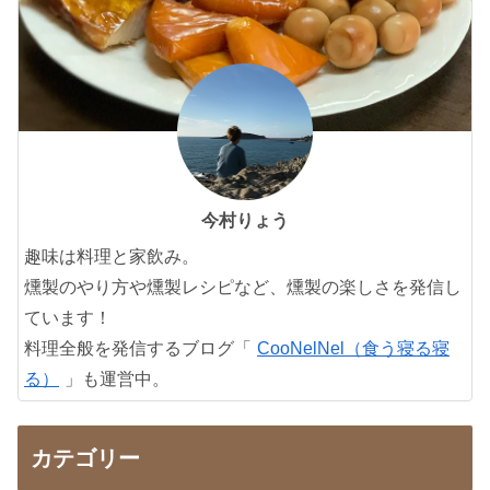
今村りょう
趣味は料理と家飲み。
燻製のやり方や燻製レシピなど、燻製の楽しさを発信し
ています！
料理全般を発信するブログ「
CooNelNel（食う寝る寝
る）
」も運営中。
カテゴリー