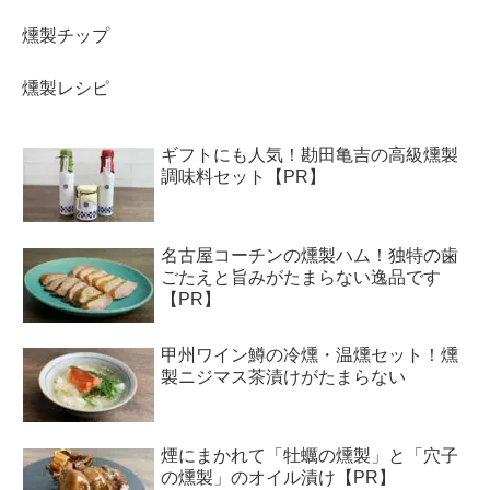
燻製チップ
燻製レシピ
ギフトにも人気！勘田亀吉の高級燻製
調味料セット【PR】
名古屋コーチンの燻製ハム！独特の歯
ごたえと旨みがたまらない逸品です
【PR】
甲州ワイン鱒の冷燻・温燻セット！燻
製ニジマス茶漬けがたまらない
煙にまかれて「牡蠣の燻製」と「穴子
の燻製」のオイル漬け【PR】