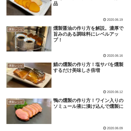
品
2020.06.19
燻製醤油の作り方を解説。濃厚で
燻製レシピ
旨みのある調味料にレベルアッ
プ！
2020.06.16
鯖の燻製の作り方！塩サバを燻製
燻製レシピ
するだけ美味しさ倍増
2020.06.12
鴨の燻製の作り方！ワイン入りの
燻製レシピ
ソミュール液に漬け込んで燻製に
2020.06.09