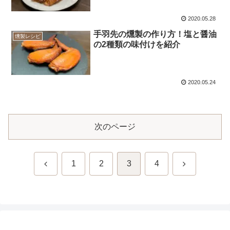
2020.05.28
手羽先の燻製の作り方！塩と醤油
燻製レシピ
の2種類の味付けを紹介
2020.05.24
次のページ
前
次
1
2
3
4
へ
へ