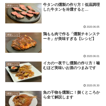
牛タンの燻製の作り方！低温調理
燻製レシピ
した牛タンを冷燻すると…
2020.06.05
鶏もも肉で作る「燻製チキンステ
燻製レシピ
ーキ」が美味すぎる【レシピ】
2020.06.01
イカの一夜干し燻製の作り方！噛
燻製レシピ
むほど美味いお酒のつまみです
2020.05.30
魚の干物を燻製に！捌くところか
燻製レシピ
ら全て解説します