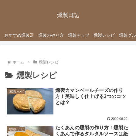
燻製日記
おすすめ燻製器
燻製のやり方
燻製チップ
燻製レシピ
燻製グル
ホーム
燻製レシピ
燻製レシピ
燻製カマンベールチーズの作り
燻製レシピ
方！美味しく仕上げる3つのコツ
とは？
2020.06.22
たくあんの燻製の作り方！燻製た
燻製レシピ
くあんで作るタルタルソースは絶